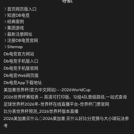
导航
首页网页版入口
知道DB电竞
经典案例
集团游戏
最新注册网址
注册DB电竞官网
Sitemap
Db电竞官方网站
Db电竞手机版入口
Db电竞手机版官网
Db电竞Web网页版
Db电竞app下载地址
美加墨世界杯(官方中文网站) - -2026WorldCup
2026世界杯赛程表 — 高清可打印版、12组4队晋级路径,一站式查询
足球世界杯2026年-世界杯在线直播平台-世界杯门票官网
比分表世界杯预测_2026世界杯版本直播
2026美加墨买什么◇2026美加墨 买什么好比分竞猜与大小球玩法参
考