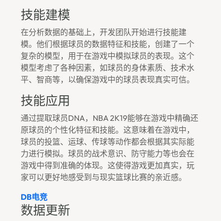
技能建模
在分析数据的基础上，开发团队开始进行技能建
模。他们根据球员的数据特征和技能，创建了一个
复杂的模型，用于在游戏中模拟球员的表现。这个
模型考虑了各种因素，如球员的身体素质、技术水
平、智商等，以确保游戏中的球员表现真实可信。
技能应用
通过提取球员DNA，NBA 2K19能够在游戏中精确还
原球员的个性化特征和技能。这意味着在游戏中，
球员的投篮、运球、传球等动作都会根据其实际能
力进行模拟。球员的战术意识、防守能力等也会在
游戏中得到准确的体现。这使得游戏更加真实，玩
家可以更好地感受到与现实篮球比赛的亲近感。
DB电竞
数据更新