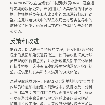
NBA 2K19不仅在游戏发布时提取球员DNA，还会进
行定期的数据更新。开发团队会收集最新的球员数
据，并根据球员在现实比赛中的表现进行相应的调
整。这意味着游戏中的球员表现会与现实世界中的
球员保持同步，玩家可以在游戏中体验到最新的球
员动态。
反馈和改进
提取球员DNA是一个持续的过程，开发团队会根据
玩家的反馈和建议进行改进。他们会收集玩家对球
员表现的评价和意见，并根据这些反馈来优化球员
的技能模型。这使得游戏能够更好地满足玩家的期
望，提供更加真实和令人满意的游戏体验。
通过提取球员DNA，NBA 2K19成功地将现实世界中
的球员特征和技能融入到游戏中。数据收集、分析
和应用等方面的工作使得游戏更加真实可信，玩家
可以在游戏中感受到与现实篮球比赛的紧密联系。
随着技术的不断进步，未来的篮球游戏将会更加逼